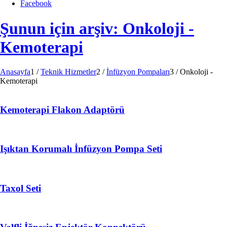
Facebook
Şunun için arşiv: Onkoloji -
Kemoterapi
Anasayfa
1
/
Teknik Hizmetler
2
/
İnfüzyon Pompaları
3
/
Onkoloji -
Kemoterapi
Kemoterapi Flakon Adaptörü
Işıktan Korumalı İnfüzyon Pompa Seti
Taxol Seti