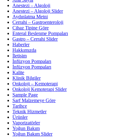
Anestezi – Algoloji
Anestezi – Algoloji Slider
Aydınlatma Metni
Cerrahi – Gastroenteroloji
Cihaz Tipine Göre
Enteral Beslenme Pompaları
Gastro – Cerrahi Slider
Haberler
Hakkımızda
İletişim
İnfüzyon Pompaları
İnfüzyon Pompaları
Kalite
Klinik Bilgiler
Onkoloji – Kemoterapi
Onkoloji Kemoterapi Slider
Sample Page
Sarf Malzemeye Göre
Tarihçe
Teknik Hizmetler
Ürünler
Vaporizatörler
Yoğun Bakım
Yoğun Bakım Slider