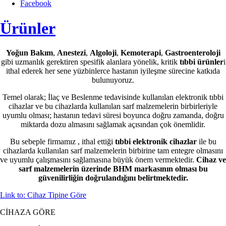
Facebook
Ürünler
Yoğun Bakım
,
Anestezi
,
Algoloji
,
Kemoterapi
,
Gastroenteroloji
gibi uzmanlık gerektiren spesifik alanlara yönelik, kritik
tıbbi ürünler
i
ithal ederek her sene yüzbinlerce hastanın iyileşme sürecine katkıda
bulunuyoruz.
Temel olarak; İlaç ve Beslenme tedavisinde kullanılan elektronik tıbbi
cihazlar ve bu cihazlarda kullanılan sarf malzemelerin birbirleriyle
uyumlu olması; hastanın tedavi süresi boyunca doğru zamanda, doğru
miktarda dozu almasını sağlamak açısından çok önemlidir.
Bu sebeple firmamız , ithal ettiği
tıbbi elektronik cihazlar
ile bu
cihazlarda kullanılan sarf malzemelerin birbirine tam entegre olmasını
ve uyumlu çalışmasını sağlamasına büyük önem vermektedir.
Cihaz ve
sarf malzemelerin üzerinde BHM markasının olması bu
güvenilirliğin doğrulandığını belirtmektedir.
Link to: Cihaz Tipine Göre
CİHAZA GÖRE