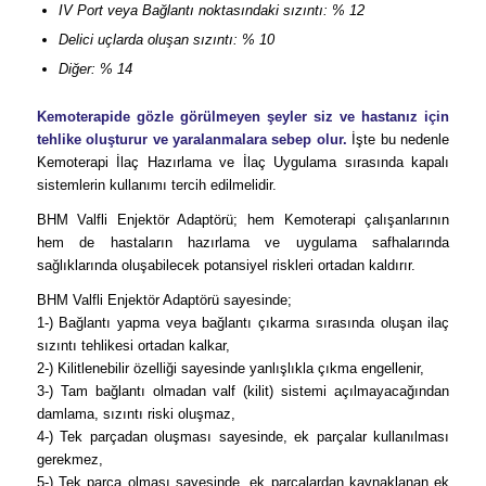
IV Port veya Bağlantı noktasındaki sızıntı: % 12
Delici uçlarda oluşan sızıntı: % 10
Diğer: % 14
Kemoterapide gözle görülmeyen şeyler siz ve hastanız için
tehlike oluşturur ve yaralanmalara sebep olur.
İşte bu nedenle
Kemoterapi İlaç Hazırlama ve İlaç Uygulama sırasında kapalı
sistemlerin kullanımı tercih edilmelidir.
BHM Valfli Enjektör Adaptörü; hem Kemoterapi çalışanlarının
hem de hastaların hazırlama ve uygulama safhalarında
sağlıklarında oluşabilecek potansiyel riskleri ortadan kaldırır.
BHM Valfli Enjektör Adaptörü sayesinde;
1-) Bağlantı yapma veya bağlantı çıkarma sırasında oluşan ilaç
sızıntı tehlikesi ortadan kalkar,
2-) Kilitlenebilir özelliği sayesinde yanlışlıkla çıkma engellenir,
3-) Tam bağlantı olmadan valf (kilit) sistemi açılmayacağından
damlama, sızıntı riski oluşmaz,
4-) Tek parçadan oluşması sayesinde, ek parçalar kullanılması
gerekmez,
5-) Tek parça olması sayesinde, ek parçalardan kaynaklanan ek