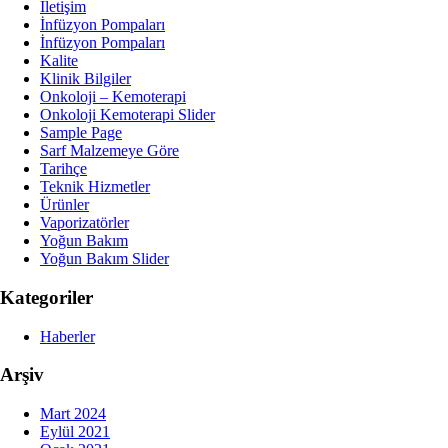
İletişim
İnfüzyon Pompaları
İnfüzyon Pompaları
Kalite
Klinik Bilgiler
Onkoloji – Kemoterapi
Onkoloji Kemoterapi Slider
Sample Page
Sarf Malzemeye Göre
Tarihçe
Teknik Hizmetler
Ürünler
Vaporizatörler
Yoğun Bakım
Yoğun Bakım Slider
Kategoriler
Haberler
Arşiv
Mart 2024
Eylül 2021