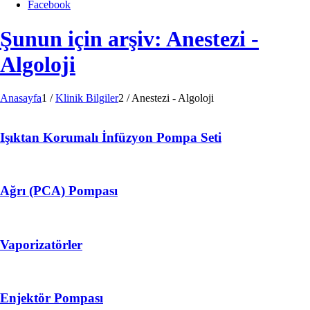
Facebook
Şunun için arşiv: Anestezi -
Algoloji
Anasayfa
1
/
Klinik Bilgiler
2
/
Anestezi - Algoloji
Işıktan Korumalı İnfüzyon Pompa Seti
Ağrı (PCA) Pompası
Vaporizatörler
Enjektör Pompası